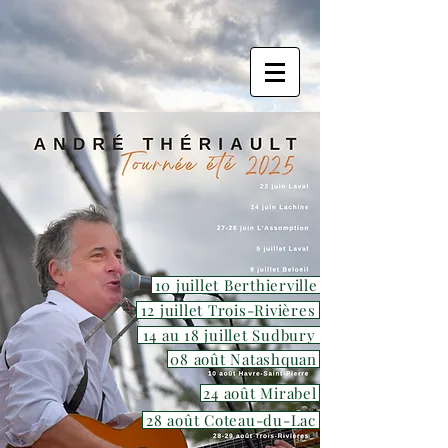
10 juillet Berthierville
12 juillet Trois-Rivières
14 au 18 juillet Sudbury
08 août Natashquan
24 août Mirabel
28 août Coteau-du-Lac